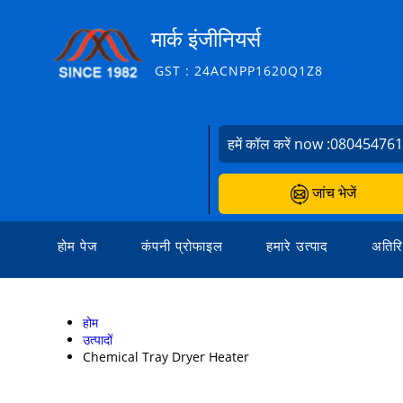
मार्क इंजीनियर्स
GST : 24ACNPP1620Q1Z8
हमें कॉल करें now :
08045476
जांच भेजें
होम पेज
कंपनी प्रोफाइल
हमारे उत्पाद
अतिरि
होम
उत्पादों
Chemical Tray Dryer Heater