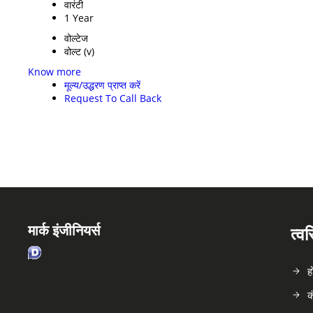
वारंटी
1 Year
वोल्टेज
वोल्ट (v)
Know more
मूल्य/उद्धरण प्राप्त करें
Request To Call Back
मार्क इंजीनियर्स
त्व
ह
क